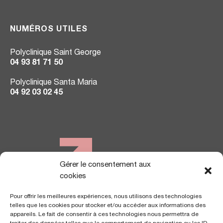
NUMÉROS UTILES
Polyclinique Saint George
04 93 81 71 50
Polyclinique Santa Maria
04 92 03 02 45
Gérer le consentement aux
NOUS TROUVER
cookies
Pour offrir les meilleures expériences, nous utilisons des technologies
telles que les cookies pour stocker et/ou accéder aux informations des
appareils. Le fait de consentir à ces technologies nous permettra de