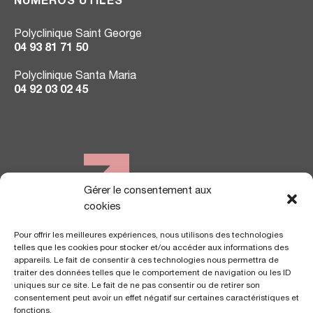
NUMÉROS UTILES
Polyclinique Saint George
04 93 81 71 50
Polyclinique Santa Maria
04 92 03 02 45
Gérer le consentement aux
NOUS TROUVER
cookies
Pour offrir les meilleures expériences, nous utilisons des technologies
telles que les cookies pour stocker et/ou accéder aux informations des
appareils. Le fait de consentir à ces technologies nous permettra de
traiter des données telles que le comportement de navigation ou les ID
uniques sur ce site. Le fait de ne pas consentir ou de retirer son
consentement peut avoir un effet négatif sur certaines caractéristiques et
fonctions.