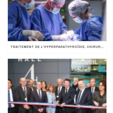
TRAITEMENT DE L’HYPERPARATHYROÏDIE, CHIRURGIE PRÉCISE POUR UNE SANTÉ OSSEUSE OPTIMALE.