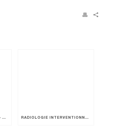
1ERE EN REGION PACA-EST – CHIRURGIE ROBOTIQUE EN PEDIATRIE
RADIOLOGIE INTERVENTIONNELLE