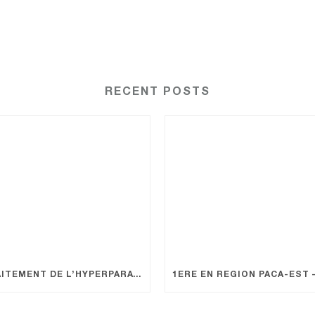
RECENT POSTS
TRAITEMENT DE L’HYPERPARATHYROÏDIE, CHIRURGIE PRÉCISE POUR UNE SANTÉ OSSEUSE OPTIMALE.