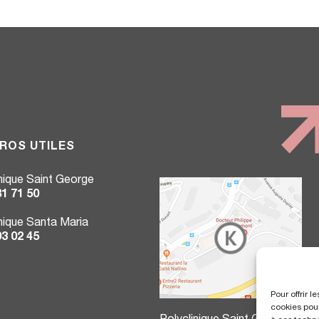
ROS UTILES
inique Saint George
81 71 50
inique Santa Maria
03 02 45
Pour offrir 
cookies pour