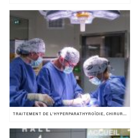
TRAITEMENT DE L’HYPERPARATHYROÏDIE, CHIRURGIE PRÉCISE POUR UNE SANTÉ OSSEUSE OPTIMALE.