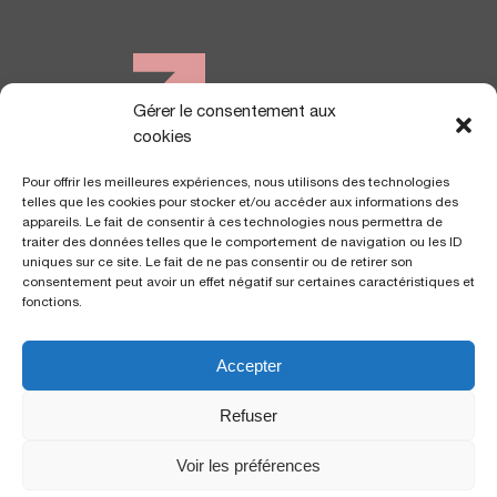
Gérer le consentement aux
NOUS TROUVER
cookies
Pour offrir les meilleures expériences, nous utilisons des technologies
telles que les cookies pour stocker et/ou accéder aux informations des
appareils. Le fait de consentir à ces technologies nous permettra de
traiter des données telles que le comportement de navigation ou les ID
uniques sur ce site. Le fait de ne pas consentir ou de retirer son
consentement peut avoir un effet négatif sur certaines caractéristiques et
fonctions.
Accepter
Polyclinique Saint George
Polyclinique Santa Maria
2 avenue de Rimiez
57 av. de la Californie
Refuser
06105 Nice Cedex 2
06200 Nice
Voir les préférences