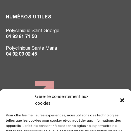
NUMÉROS UTILES
Polyclinique Saint George
04 93 81 71 50
Polyclinique Santa Maria
04 92 03 02 45
Gérer le consentement aux
NOUS TROUVER
cookies
Pour offrir les meilleures expériences, nous utilisons des technologies
telles que les cookies pour stocker et/ou accéder aux informations des
appareils. Le fait de consentir à ces technologies nous permettra de