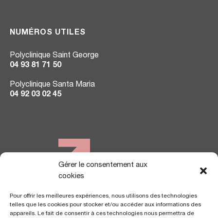
NUMÉROS UTILES
Polyclinique Saint George
04 93 81 71 50
Polyclinique Santa Maria
04 92 03 02 45
Gérer le consentement aux
NOUS TROUVER
cookies
Pour offrir les meilleures expériences, nous utilisons des technologies
telles que les cookies pour stocker et/ou accéder aux informations des
appareils. Le fait de consentir à ces technologies nous permettra de