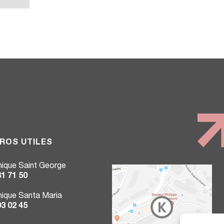
ROS UTILES
inique Saint George
81 71 50
inique Santa Maria
03 02 45