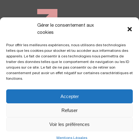
Gérer le consentement aux
NOUS TROUVER
cookies
Pour offrir les meilleures expériences, nous utilisons des technologies
telles que les cookies pour stocker et/ou accéder aux informations des
appareils. Le fait de consentir à ces technologies nous permettra de
traiter des données telles que le comportement de navigation ou les ID
uniques sur ce site. Le fait de ne pas consentir ou de retirer son
consentement peut avoir un effet négatif sur certaines caractéristiques et
fonctions.
Accepter
Polyclinique Saint George
Polyclinique Santa Maria
2 avenue de Rimiez
57 av. de la Californie
Refuser
06105 Nice Cedex 2
06200 Nice
Voir les préférences
Copyright Kantys © 2024. Tous droits réservés |
Mentions
Mentions Légales