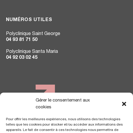
NUMÉROS UTILES
Polyclinique Saint George
04 93 81 71 50
Polyclinique Santa Maria
04 92 03 02 45
Gérer le consentement aux
NOUS TROUVER
cookies
Pour offrir les meilleures expériences, nous utilisons des technologies
telles que les cookies pour stocker et/ou accéder aux informations des
appareils. Le fait de consentir à ces technologies nous permettra de