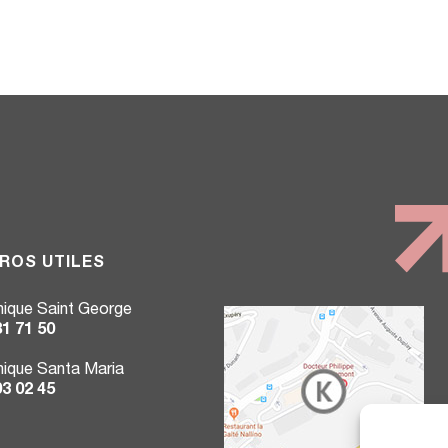
ROS UTILES
inique Saint George
81 71 50
inique Santa Maria
03 02 45